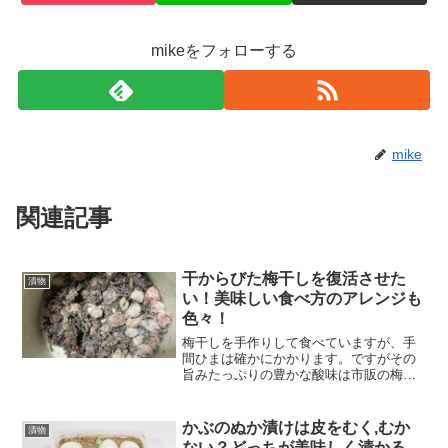
mikeをフォローする
mike
関連記事
干からびた梅干しを復活させた
漬物
い！美味しい食べ方のアレンジも
色々！
梅干しを手作りして食べていますが、手
間ひまは確かにかかります。ですがその
旨みたっぷりの豊かな酸味は市販の梅干
しには敵いません。今年も漬けましたが
梅干しを漬ける容器のプラスチックの蓋
が梅干しの酸に負けてしまい破れてしま
かぶのぬか漬けは皮をむく,むか
漬物
いました。梅干しの容器は...
ない？どっちが美味しく漬かる