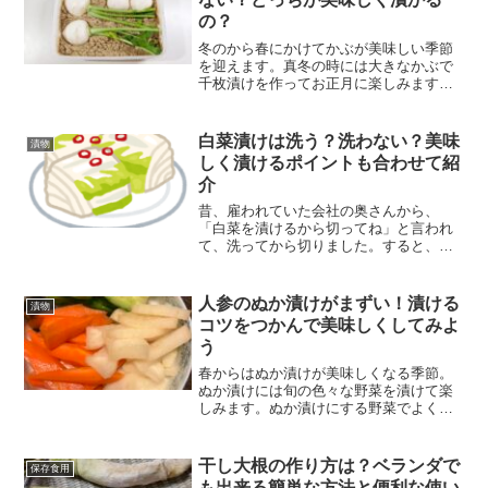
の？
冬のから春にかけてかぶが美味しい季節
を迎えます。真冬の時には大きなかぶで
千枚漬けを作ってお正月に楽しみます。
小かぶもぬか漬けや浅漬けにして毎日の
食卓によく出します。その時気になるの
は、ぬか漬けや浅漬けにする時小かぶの
白菜漬けは洗う？洗わない？美味
漬物
皮を剥くかどうか悩みます...
しく漬けるポイントも合わせて紹
介
昔、雇われていた会社の奥さんから、
「白菜を漬けるから切ってね」と言われ
て、洗ってから切りました。すると、
「白菜洗ったの？そのまま干せるように
切ってくれたらいいのに」と言われまし
た。普通は洗ってから切るものだと思う
人参のぬか漬けがまずい！漬ける
漬物
から違和感を感じていましたが...
コツをつかんで美味しくしてみよ
う
春からはぬか漬けが美味しくなる季節。
ぬか漬けには旬の色々な野菜を漬けて楽
しみます。ぬか漬けにする野菜でよく見
かける人参。慣れないとちょっと難しく
感じますし、まずく感じる事もありま
す。ここでは人参のぬか漬けを色々工夫
干し大根の作り方は？ベランダで
保存食用
して、美味しく食べることが...
も出来る簡単な方法と便利な使い