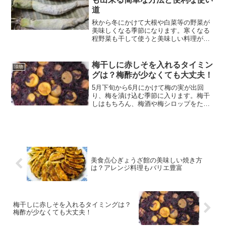
道
秋から冬にかけて大根や白菜等の野菜が
美味しくなる季節になります。寒くなる
程野菜も干して使うと美味しい料理がた
くさん出来ます。特に冬場は大根や白菜
など、畑でたくさん取れたということで
たくさんおすそ分けして頂く機会が増え
梅干しに赤しそを入れるタイミン
漬物
てきます。大人数のご家庭...
グは？梅酢が少なくても大丈夫！
5月下旬から6月にかけて梅の実が出回
り、梅を漬け込む季節に入ります。梅干
しはもちろん、梅酒や梅シロップをたく
さん漬けていきます。梅干しは梅漬けの
代表格。私も漬ける前までは面倒くさく
て市販の潰れ梅を購入していました。梅
干し 訳あり つぶれ梅（...
美食点心ぎょうざ館の美味しい焼き方
は？アレンジ料理もバリエ豊富
梅干しに赤しそを入れるタイミングは？
梅酢が少なくても大丈夫！