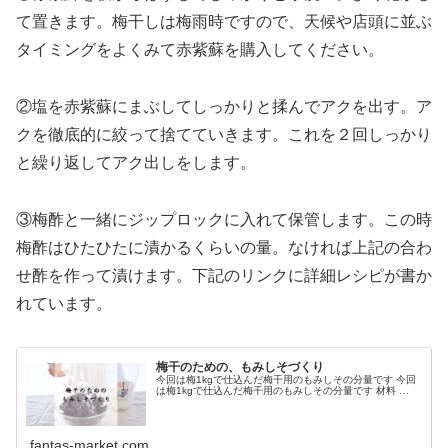
て置きます。梅干しは梅雨時ですので、天候や店頭に並ぶ
タイミングをよくみて赤紫蘇を購入してください。
②塩を赤紫蘇にまぶしてしっかりと揉んでアクを出す。ア
クを徹底的に絞って捨てていきます。これを２回しっかり
と繰り返してアク出しをします。
③梅酢と一緒にジップロックに入れて保管します。この時
梅酢はひたひたに漬かるくらいの量。なければ上記の合わ
せ酢を作って漬けます。下記のリンクに詳細レシピが書か
れています。
梅干のための、もみしそづくり
今回は梅1kgで仕込んだ梅干用のもみしその分量です 今回
は梅1kgで仕込んだ梅干用のもみしその分量です 材料 …
fantas-market.com