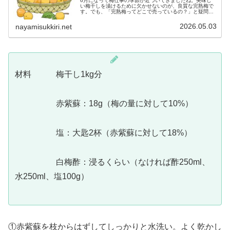
6月になって梅仕事の季節が近づいてきましたね。美味し
い梅干しを漬けるために欠かせないのが、良質な完熟梅で
す。でも、「完熟梅ってどこで売っているの？」と疑問に
思っている方もいらっしゃるのではないでしょうか。そこ
で今回は完熟梅が手に入る主な場所...
2026.05.03
nayamisukkiri.net
材料 梅干し1kg分
赤紫蘇：18g（梅の量に対して10%）
塩：大匙2杯（赤紫蘇に対して18%）
白梅酢：浸るくらい（なければ酢250ml、
水250ml、塩100g）
①赤紫蘇を枝からはずしてしっかりと水洗い。よく乾かし