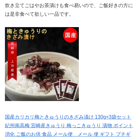
炊き立てごはやお茶漬けも食べ易いので、ご飯好きの方に
は是非食べて欲しい一品です。
国産カリカリ梅ときゅうりのきざみ漬け 130g×3袋セット
紀州南高梅 宮崎産きゅうり 梅っこきゅうり 漬物 ポイント
消化 ご飯のお供 食品 メール便 メール 便 ギフト プチギ