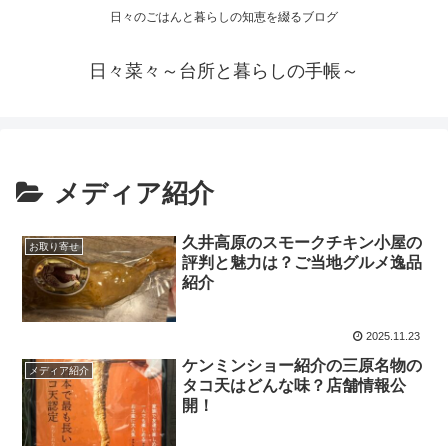
日々のごはんと暮らしの知恵を綴るブログ
日々菜々～台所と暮らしの手帳～
メディア紹介
久井高原のスモークチキン小屋の
お取り寄せ
評判と魅力は？ご当地グルメ逸品
紹介
2025.11.23
ケンミンショー紹介の三原名物の
メディア紹介
タコ天はどんな味？店舗情報公
開！